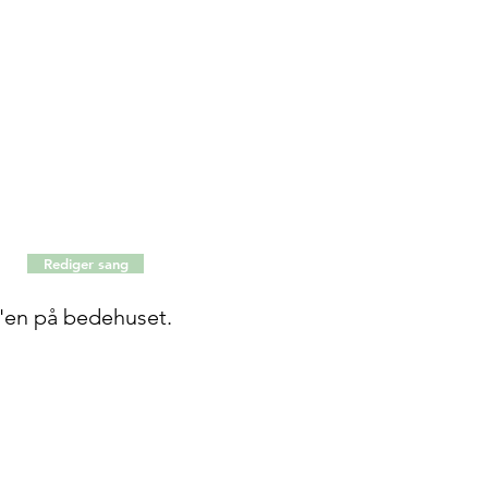
Rediger sang
pc'en på bedehuset.