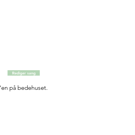
Rediger sang
pc'en på bedehuset.