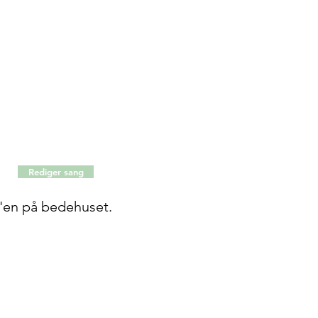
Rediger sang
pc'en på bedehuset.