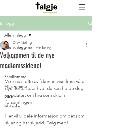
Innlegg
Alle innlegg
Olav Meling
Alle innlegg
29. sep. 2018
1 min lesing
Velkommen til de nye
Nyheter
medlemssidene!
Årsmøte
Familiemøte
Vi er nå stolte av å kunne vise fram våre 
Misjonsmøte
nye flotte sider hvor du kan holde deg 
oppdatert om hva som skjer i 
Basar
forsamlingen!
Møteuke
Her vil vi dele informasjon om det som 
skjer og har skjedd. Følg med!