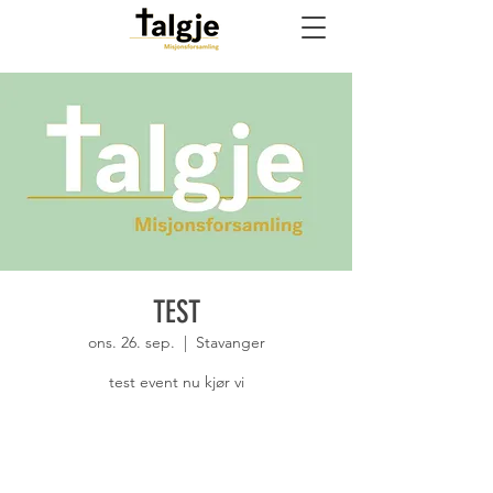
TEST
ons. 26. sep.
  |  
Stavanger
test event nu kjør vi
Registreringen er lukket
Se andre eventer