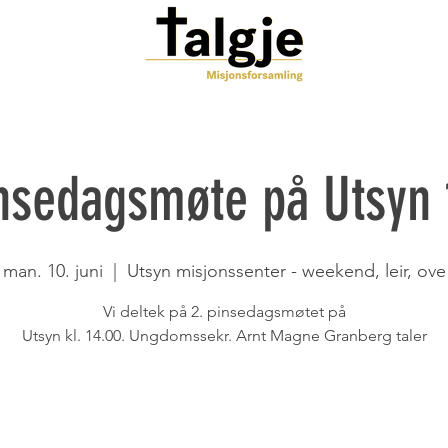
insedagsmøte på Utsyn 
man. 10. juni
  |  
Utsyn misjonssenter - weekend, leir, ove
Vi deltek på 2. pinsedagsmøtet på
Utsyn kl. 14.00. Ungdomssekr. Arnt Magne Granberg taler
Registreringen er lukket
Se andre eventer